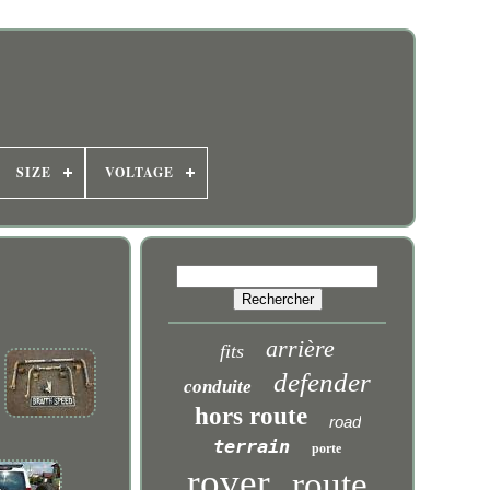
SIZE
VOLTAGE
arrière
fits
defender
conduite
hors route
road
terrain
porte
rover
route