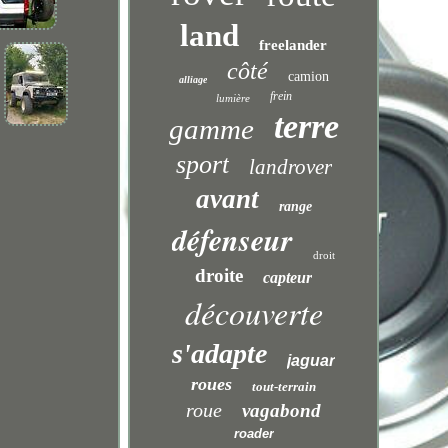
land
freelander
côté
camion
alliage
frein
lumière
terre
gamme
sport
landrover
avant
range
défenseur
droit
droite
capteur
découverte
s'adapte
jaguar
roues
tout-terrain
roue
vagabond
roader