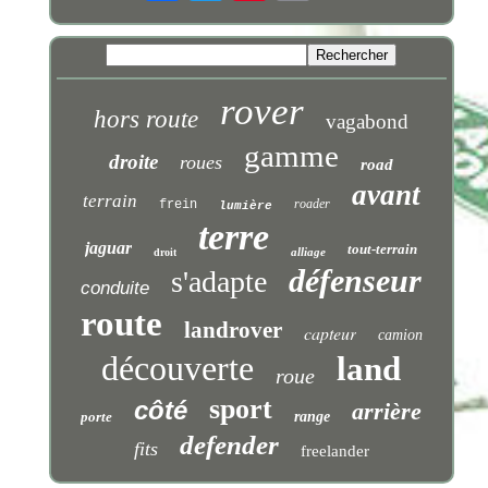
rover
hors route
vagabond
gamme
droite
roues
road
avant
terrain
roader
frein
lumière
terre
jaguar
tout-terrain
alliage
droit
défenseur
s'adapte
conduite
route
landrover
capteur
camion
découverte
land
roue
sport
côté
arrière
porte
range
defender
fits
freelander