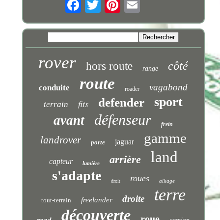
rover
côté
hors route
range
route
vagabond
conduite
roader
sport
defender
fits
terrain
défenseur
avant
frein
gamme
landrover
jaguar
porte
land
arrière
capteur
lumière
s'adapte
roues
alliage
droit
terre
droite
freelander
tout-terrain
découverte
roue