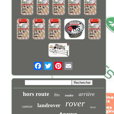
hors route
arrière
fits
roader
rover
landrover
camion
droit