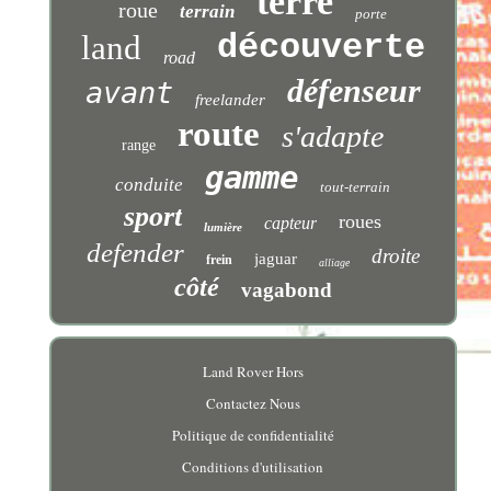
terre
roue
terrain
porte
découverte
land
road
défenseur
avant
freelander
route
s'adapte
range
gamme
conduite
tout-terrain
sport
roues
capteur
lumière
defender
droite
jaguar
frein
alliage
côté
vagabond
Land Rover Hors
Contactez Nous
Politique de confidentialité
Conditions d'utilisation