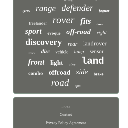
defender
range
tyres
jaguar
rover
fits
freelander
door
sport
off-road
right
evoque
discovery
landrover
rear
disc
sensor
lamp
vehicle
truck
land
front
light
alloy
side
offroad
combo
brake
road
spot
Index
Contact
Privacy Policy Agreement