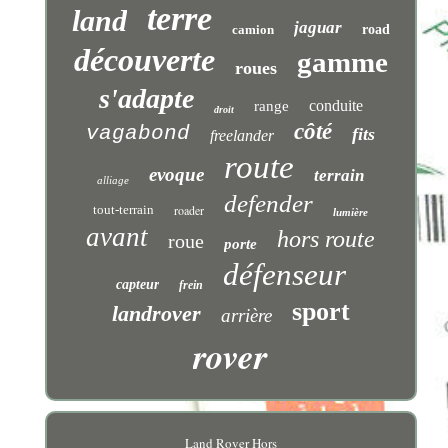
terre
land
jaguar
camion
road
découverte
gamme
roues
s'adapte
conduite
range
droit
côté
vagabond
fits
freelander
route
evoque
terrain
alliage
defender
tout-terrain
roader
lumière
avant
hors route
roue
porte
défenseur
capteur
frein
sport
landrover
arrière
rover
Land Rover Hors