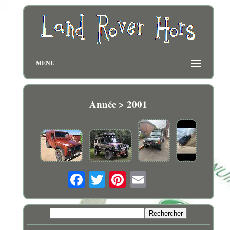
MENU
Année > 2001