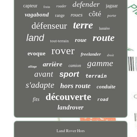
defender
capteur
jaguar
roader
frein
côté
vagabond
roues
range
porte
terre
défenseur
lumière
route
land
roue
tout-terrain
rover
evoque
freelander
droit
gamme
arrière
camion
alliage
avant
sport
terrain
s'adapte
hors route
conduite
découverte
fits
road
landrover
Land Rover Hors