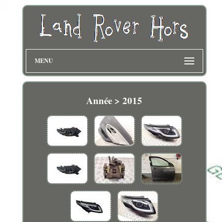
MENU
Année > 2015