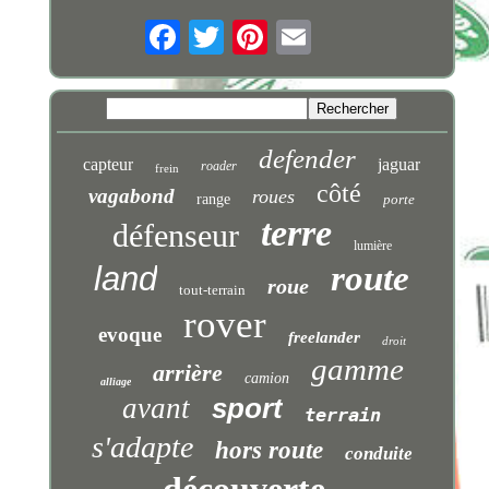
defender
capteur
jaguar
roader
frein
côté
vagabond
roues
range
porte
terre
défenseur
lumière
route
land
roue
tout-terrain
rover
evoque
freelander
droit
gamme
arrière
camion
alliage
avant
sport
terrain
s'adapte
hors route
conduite