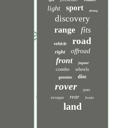
spot
sport
light
driving
discovery
range
fits
road
vehicle
offroad
right
front
jaguar
combo
wheels
disc
genuine
rover
tyres
rear
evoque
brake
land