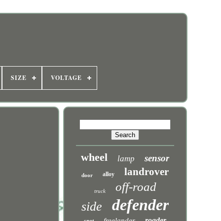
SIZE
VOLTAGE
wheel
sensor
lamp
landrover
alloy
door
off-road
truck
defender
side
roader
freelander