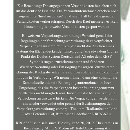
Zur Beachtung: Die angegebenen Versandkosten beziehen sich
auf das deutsche Festland. Die Versandunternehmen erheben noch
sogenannte "Inselzuschläge", in diesem Fall bitte die genauen
Versandkosten vorher erfragen. Durch den Kauf mehrerer Artikel,
können möglicherweise Versandkosten gespart werden.
Hinweis zur Verpackungsverordnung: Wir sind gemäß der
Regelungen der Verpackungsverordnung dazu verpflichtet,
Verpackungen unserer Produkte, die nicht das Zeichen eines
Systems der flächendeckenden Entsorgung (wie etwa dem Grünen
Punkt der Duales System Deutschland AG oder dem RESY-
Symbol) tragen, zurückzunehmen und für deren
Wiederverwendung oder Entsorgung zu sorgen. Zur weiteren
Klärung der Rückgabe setzen Sie sich bei solchen Produkten bitte
mit uns in Verbindung. Wir nennen Ihnen dann eine kommunale
Sammelstelle oder ein Entsorgungsunternehmen in Ihrer
Umgebung, das die Verpackungen kostenfrei entgegennimmt.
Sollte dies nicht möglich sein, haben Sie die Möglichkeit, die
Verpackung an uns zu schicken. Die Verpackungen werden von
uns wieder verwendet oder gemäß der Bestimmungen der
Verpackungsverordnung entsorgt. The item "Radlaufecken Land
Rover Defender 130, Riffelblech Ladefläche RRC6362 u.
RRC6363" is in sale since Tuesday, June 26, 2012. This item is in
the category "Auto & Motorrad\ Teile\Auto-Tuning & -