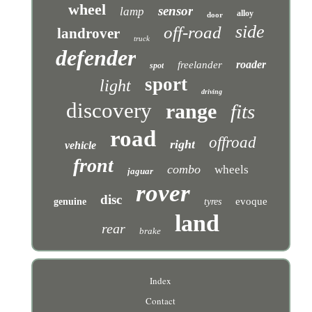
wheel
sensor
lamp
alloy
door
side
off-road
landrover
truck
defender
roader
freelander
spot
sport
light
driving
discovery
range
fits
road
offroad
right
vehicle
front
combo
wheels
jaguar
rover
disc
evoque
genuine
tyres
land
rear
brake
Index
Contact