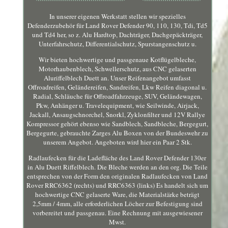
In unserer eigenen Werkstatt stellen wir spezielles
Defenderzubehör für Land Rover Defender 90, 110, 130, Tdi, Td5
und Td4 her, so z. Alu Hardtop, Dachträger, Dachgepäckträger,
Unterfahrschutz, Differentialschutz, Spurstangenschutz u.
Wir bieten hochwertige und passgenaue Kotflügelbleche,
Motorhaubenblech, Schwellerschutz, aus CNC gelaserten
Aluriffelblech Duett an. Unser Reifenangebot umfasst
Offroadreifen, Geländereifen, Sandreifen, Lkw Reifen diagonal u.
Radial, Schläuche für Offroadfahrzeuge, SUV, Geländewagen,
Pkw, Anhänger u. Travelequipment, wie Seilwinde, Airjack,
Jackall, Ansaugschnorchel, Snorkl, Zyklonfilter und 12V Rallye
Kompressor gehört ebenso wie Sandblech, Sandbleche, Bergegurt,
Bergegurte, gebrauchte Zarges Alu Boxen von der Bundeswehr zu
unserem Angebot. Angeboten wird hier ein Paar 2 Stk.
Radlaufecken für die Ladefläche des Land Rover Defender 130er
in Alu Duett Riffelblech. Die Bleche werden an den org. Die Teile
entsprechen von der Form den originalen Radlaufecken von Land
Rover RRC6362 (rechts) und RRC6363 (links) Es handelt sich um
hochwertige CNC gelaserte Ware, die Materialstärke beträgt
2,5mm / 4mm, alle erforderlichen Löcher zur Befestigung sind
vorbereitet und passgenau. Eine Rechnung mit ausgewiesener
Mwst.