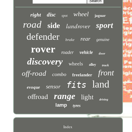
wheel
disc
right
jaguar
spot
road
sport
side
landrover
defender
rear
brake
genuine
rover
roader
vehicle
door
discovery
wheels
alloy
truck
front
off-road
combo
freelander
land
fits
sensor
evoque
range
offroad
light
driving
lamp
tyres
Index