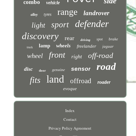
side
combo
vehicle
range
landrover
tyres
alloy
defender
sport
light
discovery
rear
brake
spot
driving
lamp
wheels
freelander
jaguar
truck
front
off-road
wheel
right
road
sensor
disc
genuine
door
land
fits
offroad
roader
evoque
Index
Contact
Privacy Policy Agreement